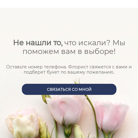
Опытный флорист знает, какому человеку и
какому событию подойдет тот или иной цветок.
У нас подобран ассортимент самых нежных,
красивых, чувственных цветов. И организована
доставка цветов с разным характером:
Не нашли то,
что искали? Мы
поможем вам в выборе!
Страстные и яркие розы
;
Волшебные и легкие тюльпаны;
Оставьте номер телефона. Флорист свяжется с вами и
подберет букет по вашему пожеланию.
Самые нежные лилии;
Солнечные и теплые герберы;
CВЯЗАТЬСЯ СО МНОЙ
Необычные и волнующие Ирисы.
В «ЦВЕТ Н@СТРОЕНИЯ» вы найдете, чем
поразить молодую девушку, восхитить маму,
поблагодарить коллегу или поздравить шефа.
Вы так же можете сделать заказ цветов с