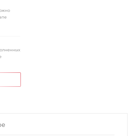
можно
тапе
полненных
е
ре