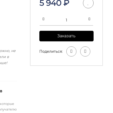
5 940
₽
Заказать
ожно, не
Поделиться:
или в
чше!
 в
 которые
олучателю