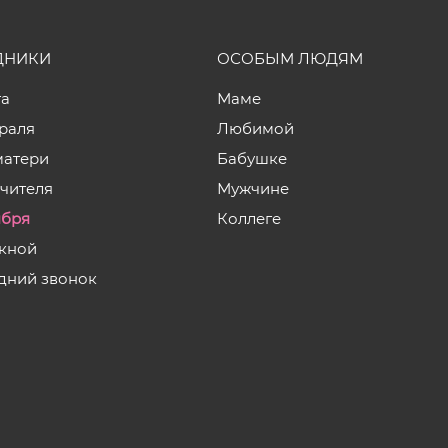
ДНИКИ
ОСОБЫМ ЛЮДЯМ
та
Маме
враля
Любимой
матери
Бабушке
учителя
Мужчине
ября
Коллеге
кной
дний звонок