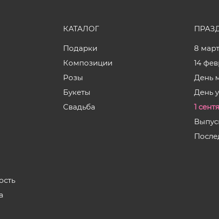
КАТАЛОГ
ПРАЗ
Подарки
8 мар
Композиции
14 фе
Розы
День 
Букеты
День 
Свадьба
1 сент
Выпус
После
ость
а