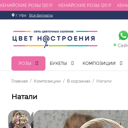
НИЙСКИЕ РОЗЫ 120 Р
КЕНИЙСКИЕ РОЗЫ 120 Р
КЕНИЙС
г. Уфа
Все филиалы
Сей
РОЗЫ
БУКЕТЫ
КОМПОЗИЦИИ
Главная
Композиции
В корзинах
Натали
Натали