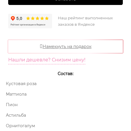
Наш рейтинг выполненных
заказов в Яндексе
Намекнуть на подарок
Нашли дешевле? Снизим цену!
Состав:
Кустовая роза
Маттиола
Пион
Астильба
Орнитогалум