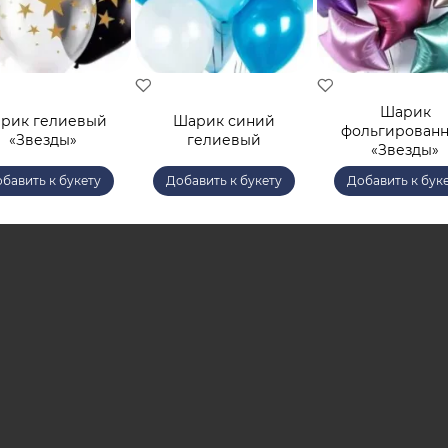
Шарик
рик гелиевый
Шарик синий
фольгирован
«Звезды»
гелиевый
«Звезды»
бавить к букету
Добавить к букету
Добавить к бук