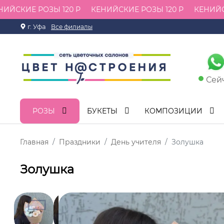
ЙСКИЕ РОЗЫ 120 Р
КЕНИЙСКИЕ РОЗЫ 120 Р
КЕНИЙСКИ
г. Уфа
Все филиалы
Сей
РОЗЫ
БУКЕТЫ
КОМПОЗИЦИИ
Главная
Праздники
День учителя
Золушка
Золушка