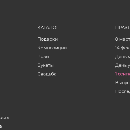
КАТАЛОГ
ПРАЗ
Подарки
8 мар
Композиции
14 фе
Розы
День 
Букеты
День 
Свадьба
1 сент
Выпус
После
ость
а