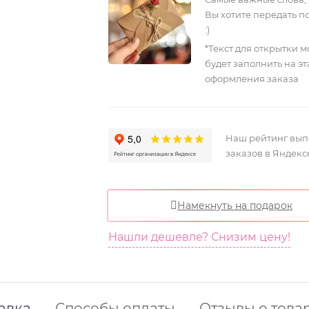
Вы хотите передать п
:)
*Текст для открытки 
будет заполнить на э
оформления заказа
Наш рейтинг вы
заказов в Яндекс
Намекнуть на подарок
Нашли дешевле? Снизим цену!
авка
Способы оплаты
Отзывы о това