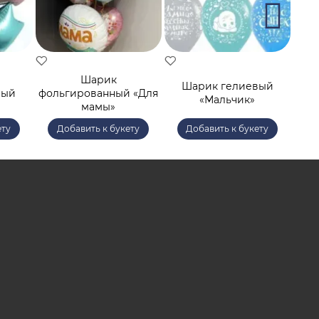
Шарик
Шарик гелиевый
Ш
ный
фольгированный «Для
«Мальчик»
мамы»
ету
Добавить к букету
Добавить к букету