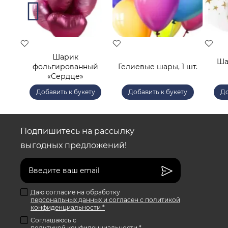
Шарик
ый
Ша
фольгированный
Гелиевые шары, 1 шт.
й
«Сердце»
у
Добавить к букету
Добавить к букету
До
Подпишитесь на рассылку
выгодных предложений!
Даю согласие на обработку
персональных данных и согласен с политикой
конфиденциальности *
Соглашаюсь с
политикой конфиденциальности *