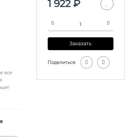
1 922
₽
Заказать
Поделиться:
е все
в
чше!
 в
 которые