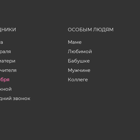
ДНИКИ
ОСОБЫМ ЛЮДЯМ
та
Маме
враля
Любимой
матери
Бабушке
учителя
Мужчине
ября
Коллеге
кной
дний звонок