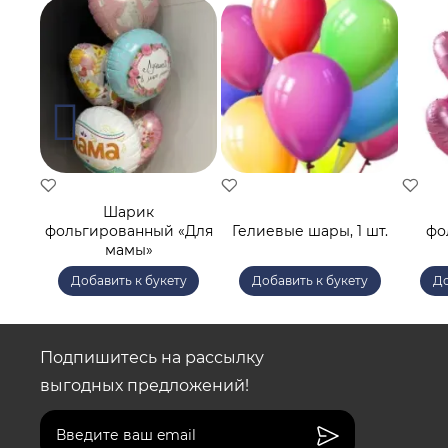
Шарик
 «С
фольгированный «Для
Гелиевые шары, 1 шт.
фо
я»
мамы»
у
Добавить к букету
Добавить к букету
До
Подпишитесь на рассылку
выгодных предложений!