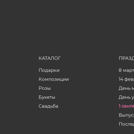
КАТАЛОГ
ПРАЗ
Подарки
8 мар
Композиции
14 фе
Розы
День 
Букеты
День 
Свадьба
1 сент
Выпус
После