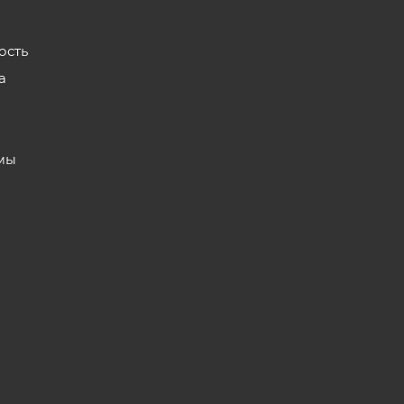
ость
а
мы