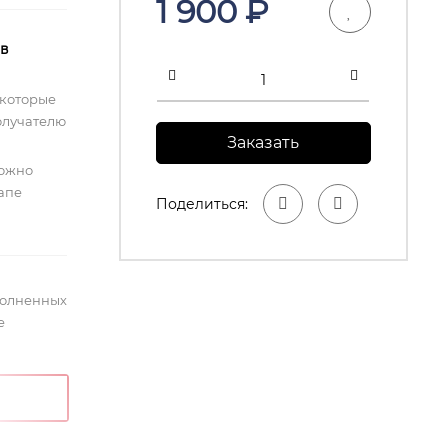
1 900
₽
 в
 которые
олучателю
Заказать
можно
тапе
Поделиться:
полненных
е