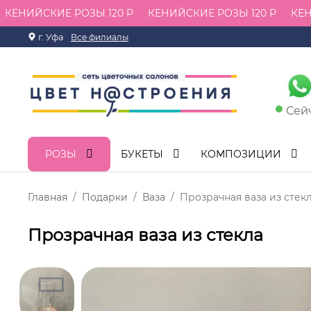
ЕНИЙСКИЕ РОЗЫ 120 Р
КЕНИЙСКИЕ РОЗЫ 120 Р
КЕНИ
г. Уфа
Все филиалы
Сей
РОЗЫ
БУКЕТЫ
КОМПОЗИЦИИ
Главная
Подарки
Ваза
Прозрачная ваза из стек
Прозрачная ваза из стекла