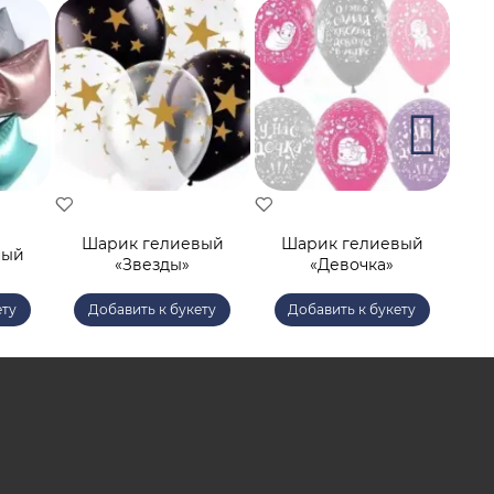
Шарик гелиевый
Шарик гелиевый
Ша
ный
«Звезды»
«Девочка»
д
ету
Добавить к букету
Добавить к букету