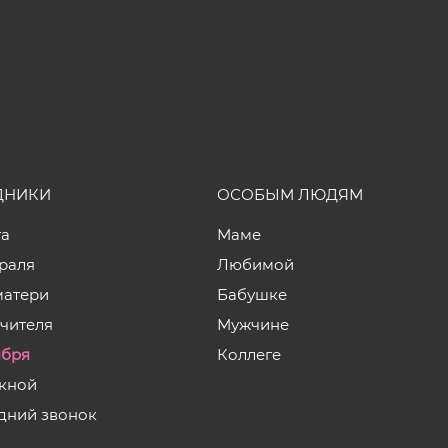
ДНИКИ
ОСОБЫМ ЛЮДЯМ
та
Маме
враля
Любимой
матери
Бабушке
учителя
Мужчине
ября
Коллеге
кной
дний звонок