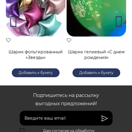
й
Шарик фольгированный
Шарик гелиевый «С днем
«Звезды»
рождения»
Добавить к букету
Добавить к букету
Подпишитесь на рассылку
выгодных предложений!
Даю согласие на обработку