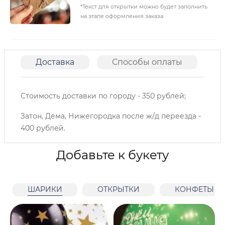
*Текст для открытки можно будет заполнить
на этапе оформления заказа
Доставка
Способы оплаты
О
Стоимость доставки по городу - 350 рублей;
Затон, Дема, Нижегородка после ж/д переезда -
400 рублей.
Добавьте к букету
ШАРИКИ
ОТКРЫТКИ
КОНФЕТЫ