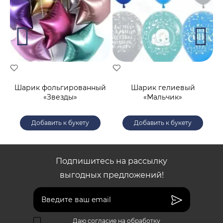
й
Шарик фольгированный
Шарик гелиевый
Ш
«Звезды»
«Мальчик»
Добавить к букету
Добавить к букету
Подпишитесь на рассылку
выгодных предложений!
Даю согласие на обработку